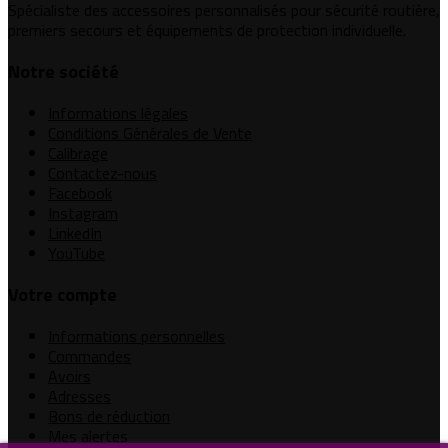
Spécialiste des accessoires personnalisés pour sécurité routière,
premiers secours et équipements de protection individuelle.
Notre société
Informations légales
Conditions Générales de Vente
Calibrage
Contactez-nous
Facebook
Instagram
LinkedIn
YouTube
Votre compte
Informations personnelles
Commandes
Avoirs
Adresses
Bons de réduction
Mes alertes