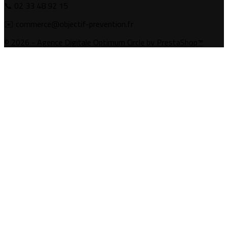
📞 02 33 48 92 15
✉️ commerce@objectif-prevention.fr
© 2026 - Agence Digitale Optimum Circle by PrestaShop™