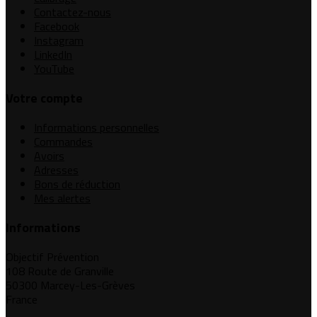
Contactez-nous
Facebook
Instagram
LinkedIn
YouTube
Votre compte
Informations personnelles
Commandes
Avoirs
Adresses
Bons de réduction
Mes alertes
Informations
Objectif Prévention
108 Route de Granville
50300 Marcey-Les-Grèves
France