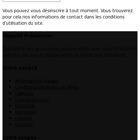
Vous pouvez vous désinscrire à tout moment. Vous trouverez
pour cela nos informations de contact dans les conditions
d'utilisation du site.
Objectif Prévention
Spécialiste des accessoires personnalisés pour sécurité routière,
premiers secours et équipements de protection individuelle.
Notre société
Informations légales
Conditions Générales de Vente
Calibrage
Contactez-nous
Facebook
Instagram
LinkedIn
YouTube
Votre compte