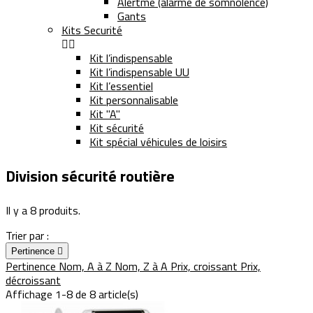
Alertme (alarme de somnolence)
Gants
Kits Securité


Kit l’indispensable
Kit l’indispensable UU
Kit l’essentiel
Kit personnalisable
Kit "A"
Kit sécurité
Kit spécial véhicules de loisirs
Division sécurité routière
Il y a 8 produits.
Trier par :
Pertinence

Pertinence
Nom, A à Z
Nom, Z à A
Prix, croissant
Prix,
décroissant
Affichage 1-8 de 8 article(s)