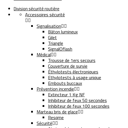
Division sécurité routière
Accessoires sécurité


Signalisation


Bâton lumineux
Gilet
Triangle
SignalOflash
Médical


Trousse de 1ers secours
Couverture de survie
Éthylotests électroniques
Ethylotests à usage unique
Embouts buccaux
Prévention incendie


Extincteur 1 Kg NF
Inhibiteur de feux 50 secondes
Inhibiteur de feux 100 secondes
Marteau bris de glace


Resqme
Sécurité

