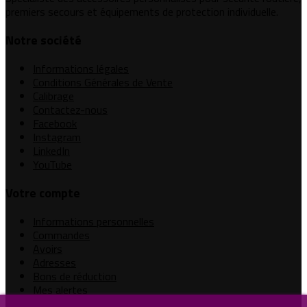
premiers secours et équipements de protection individuelle.
Notre société
Informations légales
Conditions Générales de Vente
Calibrage
Contactez-nous
Facebook
Instagram
LinkedIn
YouTube
Votre compte
Informations personnelles
Commandes
Avoirs
Adresses
Bons de réduction
Mes alertes