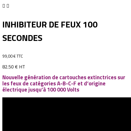


INHIBITEUR DE FEUX 100
SECONDES
99,00 € TTC
82.50 € HT
Nouvelle génération de cartouches extinctrices sur
les feux de catégories A-B-C-F et d’origine
électrique jusqu’à 100 000 Volts