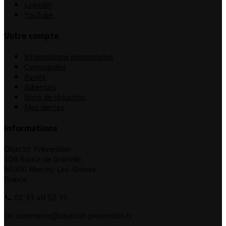
LinkedIn
YouTube
Votre compte
Informations personnelles
Commandes
Avoirs
Adresses
Bons de réduction
Mes alertes
Informations
Objectif Prévention
108 Route de Granville
50300 Marcey-Les-Grèves
France
📞 02 33 48 92 15
✉️ commerce@objectif-prevention.fr