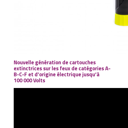
Nouvelle génération de cartouches
extinctrices sur les feux de catégories A-
B-C-F et d’origine électrique jusqu’à
100 000 Volts