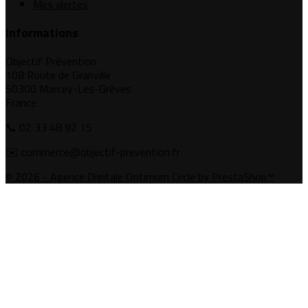
Mes alertes
Informations
Objectif Prévention
108 Route de Granville
50300 Marcey-Les-Grèves
France
📞 02 33 48 92 15
✉️ commerce@objectif-prevention.fr
© 2026 - Agence Digitale Optimum Circle by PrestaShop™