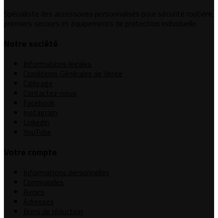
Spécialiste des accessoires personnalisés pour sécurité routière,
premiers secours et équipements de protection individuelle.
Notre société
Informations légales
Conditions Générales de Vente
Calibrage
Contactez-nous
Facebook
Instagram
LinkedIn
YouTube
Votre compte
Informations personnelles
Commandes
Avoirs
Adresses
Bons de réduction