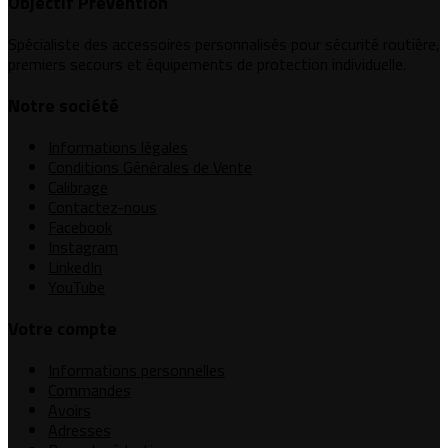
Objectif Prévention
Spécialiste des accessoires personnalisés pour sécurité routière,
premiers secours et équipements de protection individuelle.
Notre société
Informations légales
Conditions Générales de Vente
Calibrage
Contactez-nous
Facebook
Instagram
LinkedIn
YouTube
Votre compte
Informations personnelles
Commandes
Avoirs
Adresses