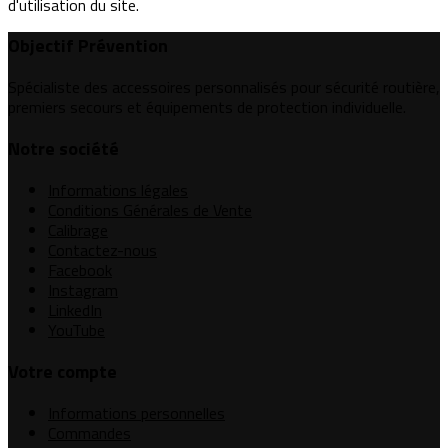
d'utilisation du site.
Objectif Prévention
Spécialiste des accessoires personnalisés pour sécurité routière,
premiers secours et équipements de protection individuelle.
Notre société
Informations légales
Conditions Générales de Vente
Calibrage
Contactez-nous
Facebook
Instagram
LinkedIn
YouTube
Votre compte
Informations personnelles
Commandes