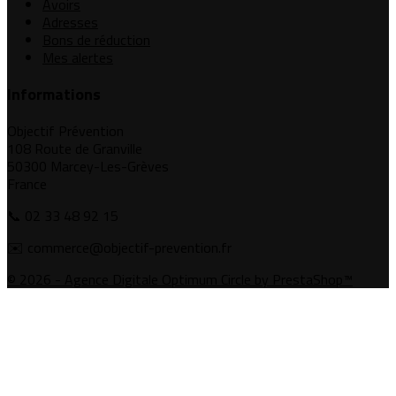
Avoirs
Adresses
Bons de réduction
Mes alertes
Informations
Objectif Prévention
108 Route de Granville
50300 Marcey-Les-Grèves
France
📞 02 33 48 92 15
✉️ commerce@objectif-prevention.fr
© 2026 - Agence Digitale Optimum Circle by PrestaShop™