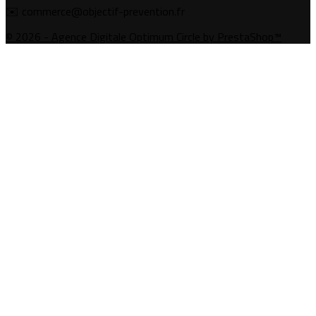
✉️ commerce@objectif-prevention.fr
© 2026 - Agence Digitale Optimum Circle by PrestaShop™