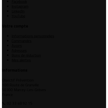
Facebook
Instagram
LinkedIn
YouTube
Votre compte
Informations personnelles
Commandes
Avoirs
Adresses
Bons de réduction
Mes alertes
Informations
Objectif Prévention
108 Route de Granville
50300 Marcey-Les-Grèves
France
📞 02 33 48 92 15