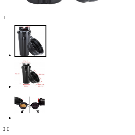


